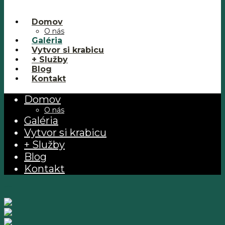
Domov
O nás
Galéria
Vytvor si krabicu
+ Služby
Blog
Kontakt
Domov
O nás
Galéria
Vytvor si krabicu
+ Služby
Blog
Kontakt
galéria