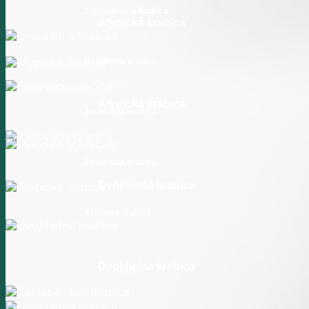
Zaklapávacia krabica
Atypická krabica
Dvojdielna krabica
Atypická krabica
Zasúvacia krabica
Zasúvacia krabica
Dvojdielna krabica
Atypická krabica
Dvojdielna krabica