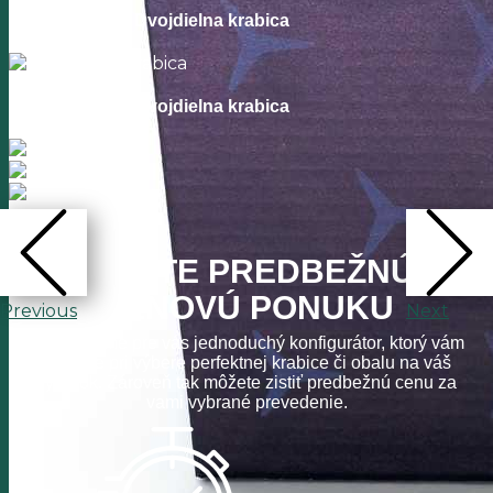
Dvojdielna krabica
Dvojdielna krabica
galéria
ZISTITE PREDBEŽNÚ
CENOVÚ PONUKU
Previous
Next
Vytvorili sme pre vás jednoduchý konfigurátor, ktorý vám
pomôže pri výbere perfektnej krabice či obalu na váš
výrobok. Zároveň tak môžete zistiť predbežnú cenu za
vami vybrané prevedenie.