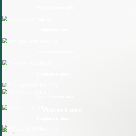
Zaklapávacia krabica
Dvojdielna krabica
Zaklapávacia krabica
Dvojdielna krabica
Zaklapávacia krabica
Atypická krabica
Dvojdielna krabica