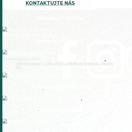
KONTAKTUJTE NÁS
Zaklapávacia krabica
info@reklamnekrabice.sk
Zaklapávacia krabica
Všetky práva vyhradené.
Ochrana osobných údajov.
Informovanosť o zákazkách spolufinancovaných z fondov
Zaklapávacia krabica
EU
Zaklapávacia krabica
Zaklapávacia krabica