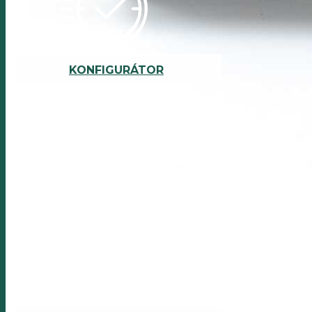
Bude to trvať iba 2 minúty!
KONFIGURÁTOR
KONTAKTUJTE NÁS
Neváhajte nás kontaktovať v prípade špeciálnych
požiadaviek. Snažíme sa vyhovieť každému klientovi
individuálne.
Snažíme sa odpovedať do 24hod.