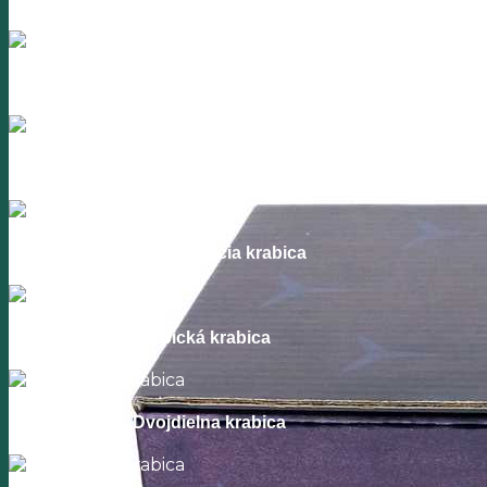
Zaklapávacia krabica
Dvojdielna krabica
Zaklapávacia krabica
Dvojdielna krabica
Zaklapávacia krabica
Atypická krabica
Dvojdielna krabica