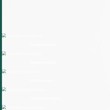
Dvojdielna krabica
Dvojdielna krabica
Atypická krabica
Zaklapávacia krabica