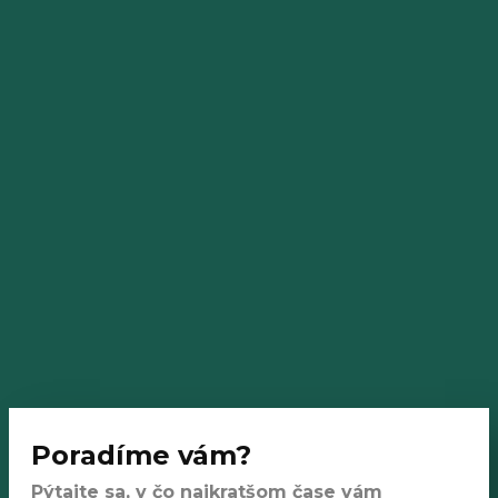
Poradíme vám?
Pýtajte sa, v čo najkratšom čase vám