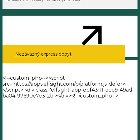
rozmery krabíc presne podľa vašich požiadaviek
Nezáväzný express dopyt
<!--custom_php--><script
src='https://apps.elfsight.com/p/platform.js' defer>
</script> <div class='elfsight-app-ebf43111-ecb9-49ad-
ba04-97690e7e312b'></div><!--/custom_php-->