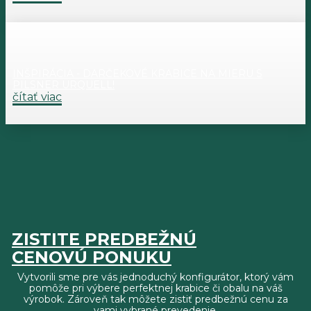
INŠPIRÁCIA - DARČEKOVÉ KRABICE NA MIERU S
PILSNER URQUELL!
čítať viac
ZISTITE PREDBEŽNÚ
CENOVÚ PONUKU
Vytvorili sme pre vás jednoduchý konfigurátor, ktorý vám
pomôže pri výbere perfektnej krabice či obalu na váš
výrobok. Zároveň tak môžete zistiť predbežnú cenu za
vami vybrané prevedenie.