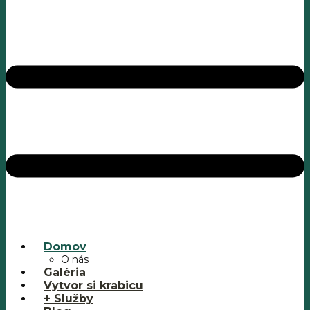
Domov
O nás
Galéria
Vytvor si krabicu
+ Služby