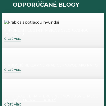
ODPORÚČANÉ BLOGY
⚡ HYUNDAI PLUG IN KRABICA S CELOPLOŠNOU
POTLAČOU
čítať viac
VIANOČNÉ REKLAMNÉ KRABICE - NÁVOD AKO NA TO
čítať viac
TIETO KRABICE NA MIERU S NEÓNOVOU SVIETIACOU
POTLAČOU NEPREHLIADNEŠ
čítať viac