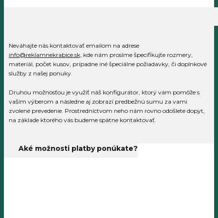
Neváhajte nás kontaktovať emailom na adrese
info@reklamnekrabice.sk,
kde nám prosíme špecifikujte rozmery,
materiál, počet kusov, prípadne iné špeciálne požiadavky, či doplnkové
služby z našej ponuky.
Druhou možnosťou je využiť náš konfigurátor, ktorý vám pomôže s
vaším výberom a následne aj zobrazí predbežnú sumu za vami
zvolené prevedenie. Prostredníctvom neho nám rovno odošlete dopyt,
na základe ktorého vás budeme spätne kontaktovať.
Aké možnosti platby ponúkate?