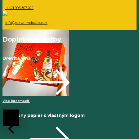
+421 905 307 022
info@reklamnekrabice.sk
Doplnkové služby
Drevitá vlna
Viac informácií
Hodvábny papier s vlastným logom