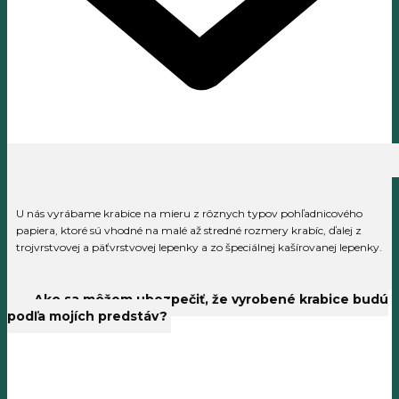
U nás vyrábame krabice na mieru z rôznych typov pohľadnicového
papiera, ktoré sú vhodné na malé až stredné rozmery krabíc, ďalej z
trojvrstvovej a päťvrstvovej lepenky a zo špeciálnej kašírovanej lepenky.
Ako sa môžem ubezpečiť, že vyrobené krabice budú
podľa mojích predstáv?