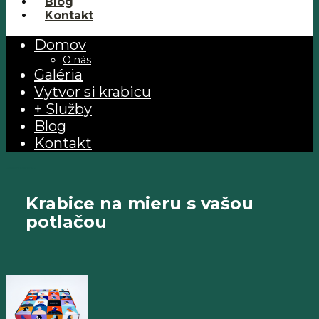
Blog
Kontakt
Domov
O nás
Galéria
Vytvor si krabicu
+ Služby
Blog
Kontakt
Reklamné krabice.
Krabice na mieru s vašou
potlačou