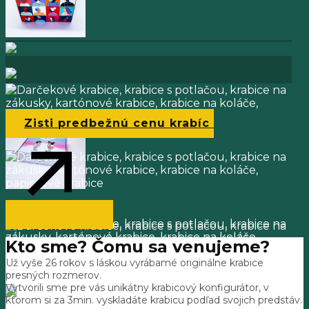
Zisti predbežnú cenu krabíc
Kto sme? Čomu sa venujeme?
Už vyše 26 rokov s láskou vyrábamé originálne krabice
presných rozmerov.
Vytvorili sme pre vás unikátny krabicový konfigurátor, v
ktorom si za 3min. vyskladáte krabicu podľad svojich predstáv.