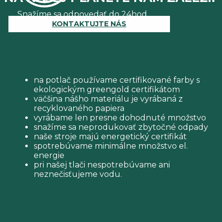
Snažíme sa odpovedať do 24hod.
KONTAKTUJTE NÁS
na potlač používame certifikované farby s
ekologickým greengold certifikátom
väčšina nášho materiálu je vyrábaná z
recyklovaného papiera
vyrábame len presne dohodnuté množstvo
snažíme sa neprodukovať zbytočné odpady
naše stroje majú energetický certifikát
spotrebúvame minimálne množstvo el.
energie
pri našej tlači nespotrebúvame ani
neznečisťujeme vodu.